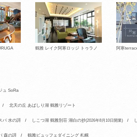
URUGA
鶴雅 レイク阿寒ロッジ トゥラノ
阿寒terrac
ュ SoRa
北天の丘 あばしり湖 鶴雅リゾート
スパ 水の謌
しこつ湖 鶴雅別荘 湖白の抄
(2026年8月10日開業)
パ 森の謌
鶴雅ビュッフェダイニング 札幌