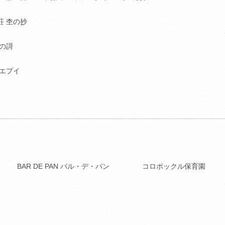
荘 杢の抄
洸の謌
 エプイ
BAR DE PAN バル・デ・パン
コロポックル保育園