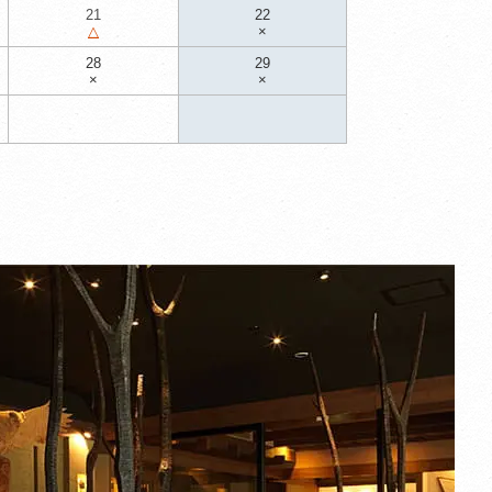
21
22
△
×
28
29
×
×