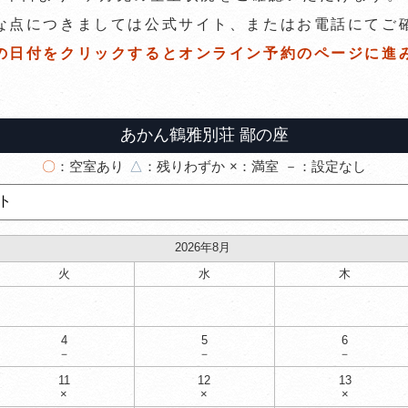
な点につきましては公式サイト、
またはお電話にてご
の日付をクリックすると
オンライン予約のページに進
あかん鶴雅別荘 鄙の座
〇
：空室あり
△
：残りわずか
×
：満室
－
：設定なし
2026年8月
火
水
木
4
5
6
－
－
－
11
12
13
×
×
×