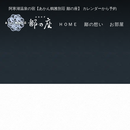
阿寒湖温泉の宿【あかん鶴雅別荘 鄙の座】 カレンダーから予約
ＨＯＭＥ
鄙の想い
お部屋