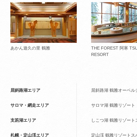
あかん遊久の里 鶴雅
THE FOREST 阿寒 TS
RESORT
屈斜路湖エリア
屈斜路湖 鶴雅オーベルジ
サロマ・網走エリア
サロマ湖 鶴雅リゾート
支笏湖エリア
しこつ湖 鶴雅リゾート
札幌・定山渓エリア
定山渓 鶴雅リゾートス