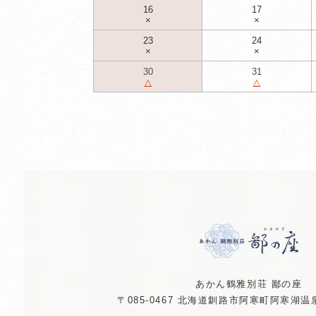
16
17
×
×
23
24
×
×
30
31
△
△
あかん鶴雅別荘 鄙の座
〒085-0467
北海道釧路市阿寒町阿寒湖温泉