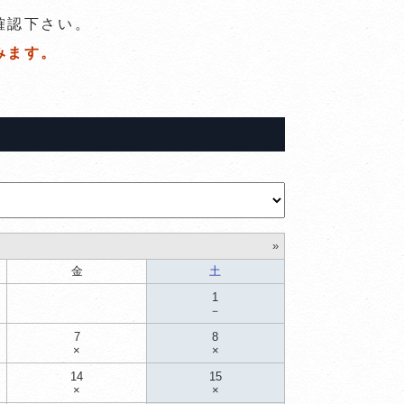
確認下さい。
みます。
»
金
土
1
－
7
8
×
×
14
15
×
×