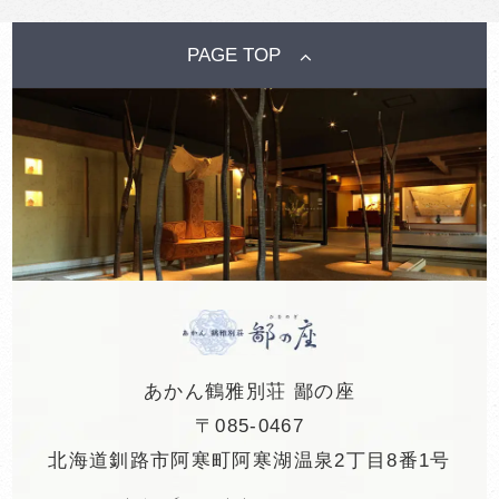
PAGE TOP
あかん鶴雅別荘 鄙の座
〒085-0467
北海道釧路市阿寒町阿寒湖温泉2丁目8番1号