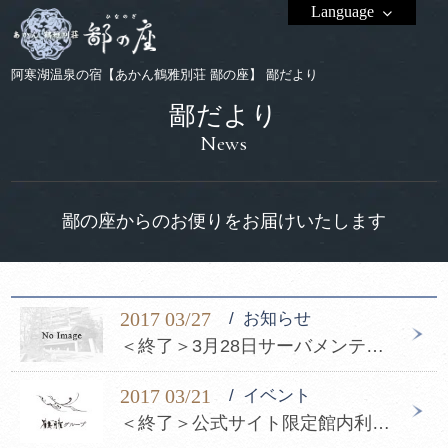
Language
阿寒湖温泉の宿【あかん鶴雅別荘 鄙の座】 鄙だより
鄙だより
News
鄙の座からのお便りをお届けいたします
2017 03/27
お知らせ
＜終了＞3月28日サーバメンテナンスのお知らせ
2017 03/21
イベント
＜終了＞公式サイト限定館内利用券プレゼントキャンペーンのお知らせ