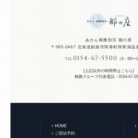
あかん鶴雅別荘 鄙の座
〒085-0467
北海道釧路市阿寒町阿寒湖温泉
0154-67-5500
TEL.
（9：00〜1
[上記以外の時間帯はこちら]
鶴雅グループ代表電話：0154-67-25
HOME
ご宿泊予約