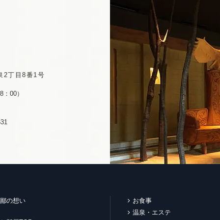
2丁目8番1号
8：00）
31
鄙の想い
お食事
温泉・エステ