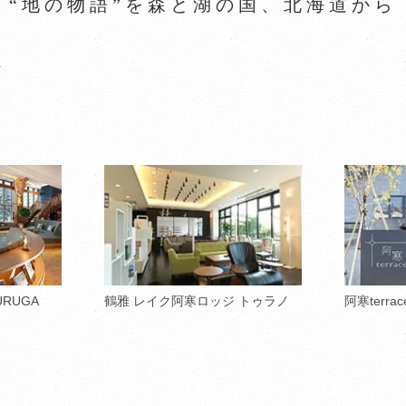
“地の物語”を森と湖の国、北海道から
ト
URUGA
鶴雅 レイク阿寒ロッジ トゥラノ
阿寒terrac