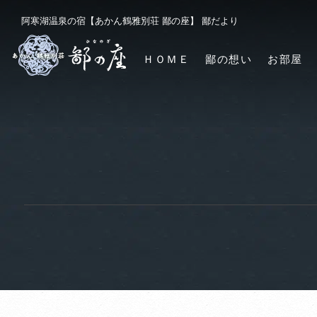
阿寒湖温泉の宿【あかん鶴雅別荘 鄙の座】 鄙だより
ＨＯＭＥ
鄙の想い
お部屋