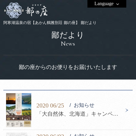
Language
阿寒湖温泉の宿【あかん鶴雅別荘 鄙の座】 鄙だより
鄙だより
News
鄙の座からのお便りをお届けいたします
2020 06/25
お知らせ
「大自然体、北海道」キャンペーン開催のご案内