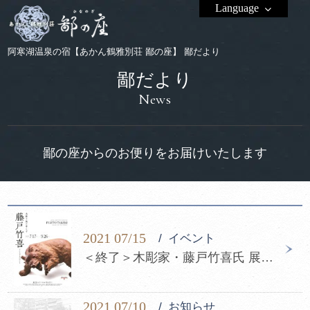
Language
阿寒湖温泉の宿【あかん鶴雅別荘 鄙の座】 鄙だより
鄙だより
News
鄙の座からのお便りをお届けいたします
2021 07/15
イベント
＜終了＞木彫家・藤戸竹喜氏 展覧会開催のお知らせ
2021 07/10
お知らせ