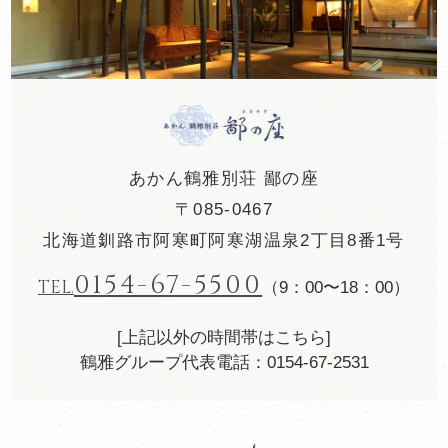
あかん鶴雅別荘 鄙の座
〒085-0467
北海道釧路市阿寒町阿寒湖温泉2丁目8番1号
0154-67-5500
TEL.
（9：00〜18：00）
[上記以外の時間帯はこちら]
鶴雅グループ代表電話：0154-67-2531