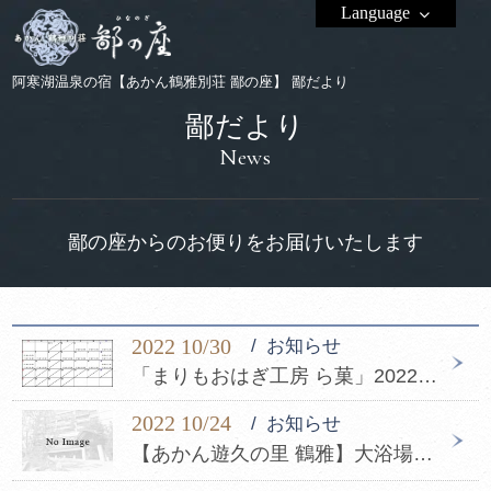
Language
阿寒湖温泉の宿【あかん鶴雅別荘 鄙の座】 鄙だより
鄙だより
News
鄙の座からのお便りをお届けいたします
2022 10/30
お知らせ
「まりもおはぎ工房 ら菓」2022年11月営業日のお知らせ
2022 10/24
お知らせ
【あかん遊久の里 鶴雅】大浴場緊急工事に伴うお詫びとお知らせ