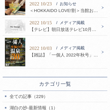
2022 10/23
お知らせ
＜HOKKAIDO LOVE!割＞当館おすすめの「ほっかいどう応援クーポン」の使い方
2022 10/15
メディア掲載
【テレビ】朝日放送テレビ10月22日(土)8：00～「朝だ！生です旅サラダ」にて＜鄙の座＞と＜SIRI＞が紹介されました
2022 10/03
メディア掲載
【雑誌】「一個人 2022年秋号」に鄙の座・碧の座が掲載されました
カテゴリ一覧
全ての記事（229）
湖白の抄‐最新情報（1）