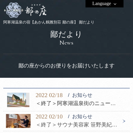
Language
阿寒湖温泉の宿【あかん鶴雅別荘 鄙の座】 鄙だより
鄙だより
News
鄙の座からのお便りをお届けいたします
2022 02/18
お知らせ
＜終了＞阿寒湖温泉街のニュースポット“足湯施設”ネーミング公募のお知らせ
2022 02/10
お知らせ
＜終了＞サウナ美容家 笹野美紀恵氏が阿寒湖氷上「フィンランド式バレルサウナ」を体験されました！