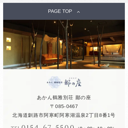
PAGE TOP
あかん鶴雅別荘 鄙の座
〒085-0467
北海道釧路市阿寒町阿寒湖温泉2丁目8番1号