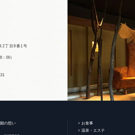
2丁目8番1号
8：00）
31
鄙の想い
お食事
温泉・エステ