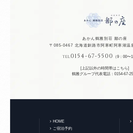
あかん鶴雅別荘 鄙の座
〒085-0467
北海道釧路市阿寒町阿寒湖温泉
0154-67-5500
TEL.
（9：00〜1
[上記以外の時間帯はこちら]
鶴雅グループ代表電話：0154-67-25
HOME
ご宿泊予約