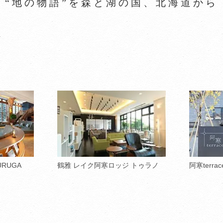
“地の物語”を森と湖の国、北海道から
ト
URUGA
鶴雅 レイク阿寒ロッジ トゥラノ
阿寒terrac