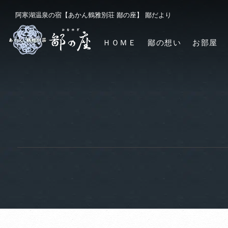
阿寒湖温泉の宿【あかん鶴雅別荘 鄙の座】 鄙だより
ＨＯＭＥ
鄙の想い
お部屋