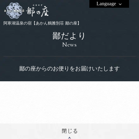
Language
阿寒湖温泉の宿【あかん鶴雅別荘 鄙の座】
鄙だより
News
鄙の座からのお便りをお届けいたします