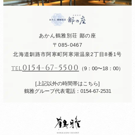
あかん鶴雅別荘 鄙の座
〒085-0467
北海道釧路市阿寒町阿寒湖温泉2丁目8番1号
0154-67-5500
TEL.
（9：00〜18：00）
[上記以外の時間帯はこちら]
鶴雅グループ代表電話：0154-67-2531