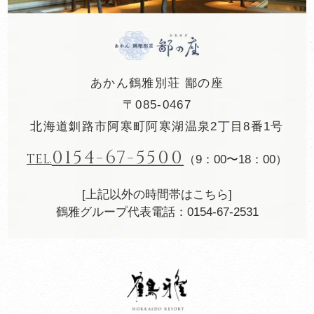
あかん鶴雅別荘 鄙の座
〒085-0467
北海道釧路市阿寒町阿寒湖温泉2丁目8番1号
0154-67-5500
TEL.
（9：00〜18：00）
[上記以外の時間帯はこちら]
鶴雅グループ代表電話：0154-67-2531