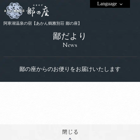
Language
阿寒湖温泉の宿【あかん鶴雅別荘 鄙の座】
鄙だより
News
鄙の座からのお便りをお届けいたします