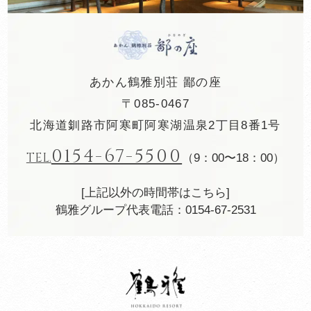
あかん鶴雅別荘 鄙の座
〒085-0467
北海道釧路市阿寒町阿寒湖温泉2丁目8番1号
0154-67-5500
TEL.
（9：00〜18：00）
[上記以外の時間帯はこちら]
鶴雅グループ代表電話：0154-67-2531