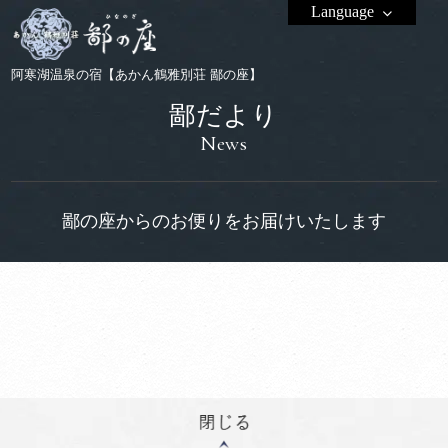
Language
阿寒湖温泉の宿【あかん鶴雅別荘 鄙の座】
鄙だより
News
鄙の座からのお便りをお届けいたします