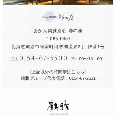
あかん鶴雅別荘 鄙の座
〒085-0467
北海道釧路市阿寒町阿寒湖温泉2丁目8番1号
0154-67-5500
TEL.
（9：00〜18：00）
[上記以外の時間帯はこちら]
鶴雅グループ代表電話：0154-67-2531