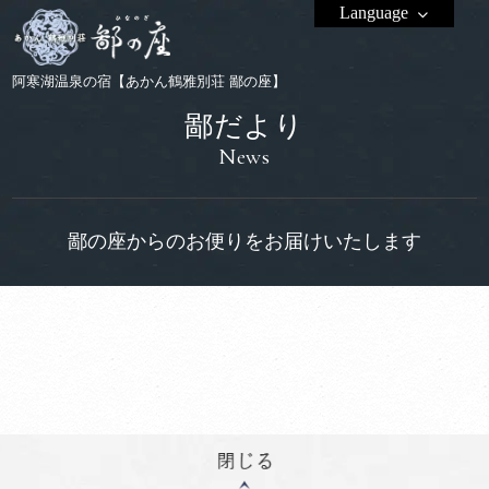
Language
阿寒湖温泉の宿【あかん鶴雅別荘 鄙の座】
鄙だより
News
鄙の座からのお便りをお届けいたします