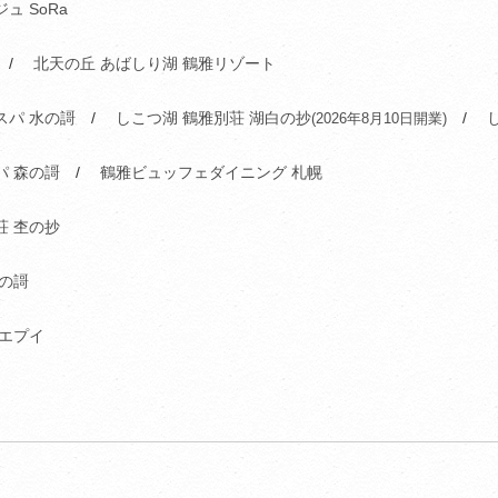
ュ SoRa
北天の丘 あばしり湖 鶴雅リゾート
スパ 水の謌
しこつ湖 鶴雅別荘 湖白の抄
(2026年8月10日開業)
パ 森の謌
鶴雅ビュッフェダイニング 札幌
荘 杢の抄
洸の謌
 エプイ