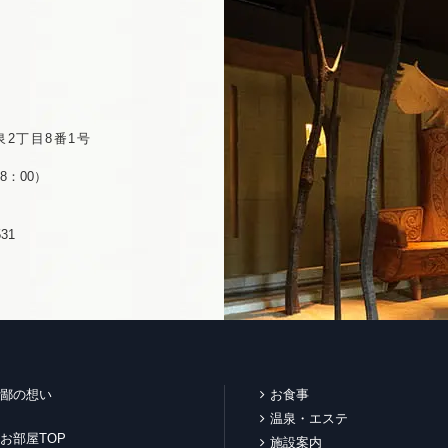
2丁目8番1号
8：00）
31
鄙の想い
お食事
温泉・エステ
お部屋TOP
施設案内