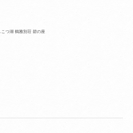
しこつ湖 鶴雅別荘 碧の座