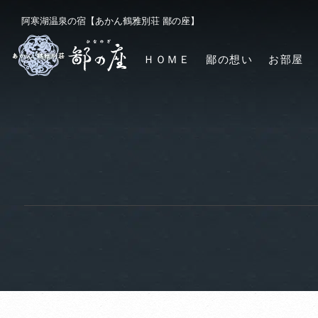
阿寒湖温泉の宿【あかん鶴雅別荘 鄙の座】
ＨＯＭＥ
鄙の想い
お部屋