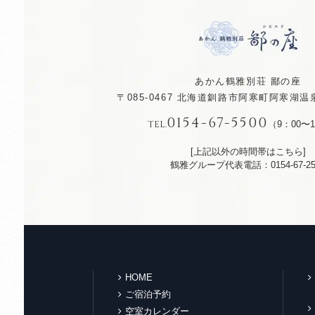
あかん鶴雅別荘 鄙の座
〒085-0467
北海道釧路市阿寒町阿寒湖温泉
0154-67-5500
TEL.
（9：00〜1
[上記以外の時間帯はこちら]
鶴雅グループ代表電話：0154-67-25
HOME
ご宿泊予約
空室カレンダー