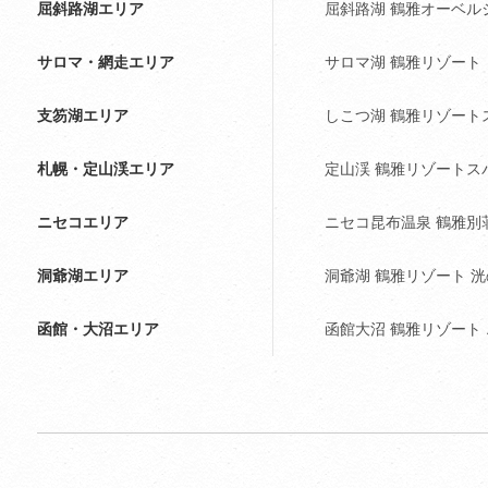
屈斜路湖エリア
屈斜路湖 鶴雅オーベルジ
サロマ・網走エリア
サロマ湖 鶴雅リゾート
支笏湖エリア
しこつ湖 鶴雅リゾート
札幌・定山渓エリア
定山渓 鶴雅リゾートス
ニセコエリア
ニセコ昆布温泉 鶴雅別
洞爺湖エリア
洞爺湖 鶴雅リゾート 
函館・大沼エリア
函館大沼 鶴雅リゾート