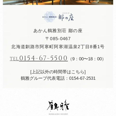
あかん鶴雅別荘 鄙の座
〒085-0467
北海道釧路市阿寒町阿寒湖温泉2丁目8番1号
0154-67-5500
TEL.
（9：00〜18：00）
[上記以外の時間帯はこちら]
鶴雅グループ代表電話：0154-67-2531