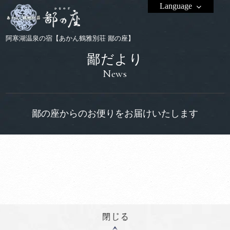
Language
阿寒湖温泉の宿【あかん鶴雅別荘 鄙の座】
鄙だより
News
鄙の座からのお便りをお届けいたします