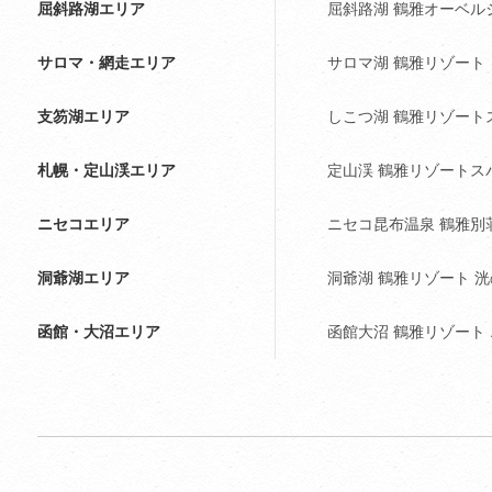
屈斜路湖エリア
屈斜路湖 鶴雅オーベルジ
サロマ・網走エリア
サロマ湖 鶴雅リゾート
支笏湖エリア
しこつ湖 鶴雅リゾート
札幌・定山渓エリア
定山渓 鶴雅リゾートス
ニセコエリア
ニセコ昆布温泉 鶴雅別
洞爺湖エリア
洞爺湖 鶴雅リゾート 
函館・大沼エリア
函館大沼 鶴雅リゾート