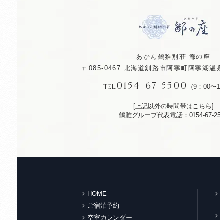
あかん鶴雅別荘 鄙の座
〒085-0467
北海道釧路市阿寒町阿寒湖温泉
0154-67-5500
TEL.
（9：00〜1
[上記以外の時間帯はこちら]
鶴雅グループ代表電話：0154-67-25
HOME
ご宿泊予約
空室カレンダー