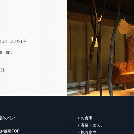
2丁目8番1号
8：00）
31
鄙の想い
お食事
温泉・エステ
お部屋TOP
施設案内