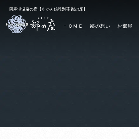
阿寒湖温泉の宿【あかん鶴雅別荘 鄙の座】
ＨＯＭＥ
鄙の想い
お部屋