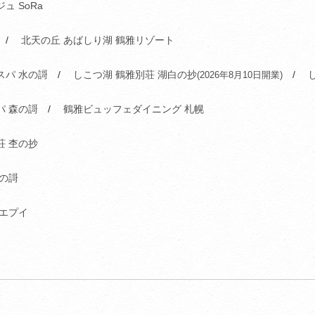
ュ SoRa
北天の丘 あばしり湖 鶴雅リゾート
スパ 水の謌
しこつ湖 鶴雅別荘 湖白の抄
(2026年8月10日開業)
パ 森の謌
鶴雅ビュッフェダイニング 札幌
荘 杢の抄
洸の謌
 エプイ