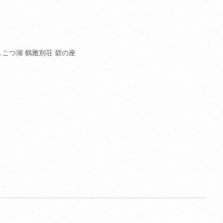
しこつ湖 鶴雅別荘 碧の座