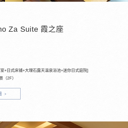
no Za Suite 霞之座
和室+日式床铺+大理石露天温泉浴池+迷你日式庭院]
景（2F）
细