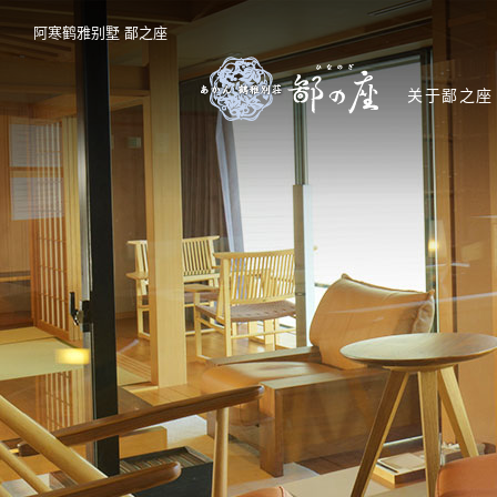
阿寒鹤雅别墅 鄙之座
关于鄙之座