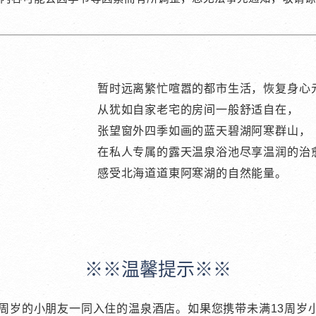
暂时远离繁忙喧嚣的都市生活，恢复身心
从犹如自家老宅的房间一般舒适自在，
张望窗外四季如画的蓝天碧湖阿寒群山，
在私人专属的露天温泉浴池尽享温润的治
感受北海道道東阿寒湖的自然能量。
※※温馨提示※※
3周岁的小朋友一同入住的温泉酒店。如果您携带未满13周岁