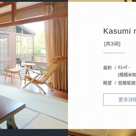
Kasumi 
[共3间]
61㎡ -
面积
[榻榻米
眺望
低楼层湖
更多详