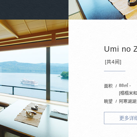
Umi no 
[共4间]
88㎡ -
面积
[榻榻米
眺望
阿寒湖湖
更多详