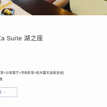
Za Suite 湖之座
和室+沙发客厅+洋床卧室+桧木露天温泉浴池]
景
细