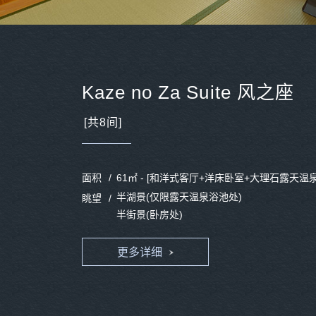
Kaze no Za Suite 风之座
[共8间]
面积
61㎡ -
[和洋式客厅+洋床卧室+大理石露天温泉
半湖景(仅限露天温泉浴池处)
眺望
半街景(卧房处)
更多详细