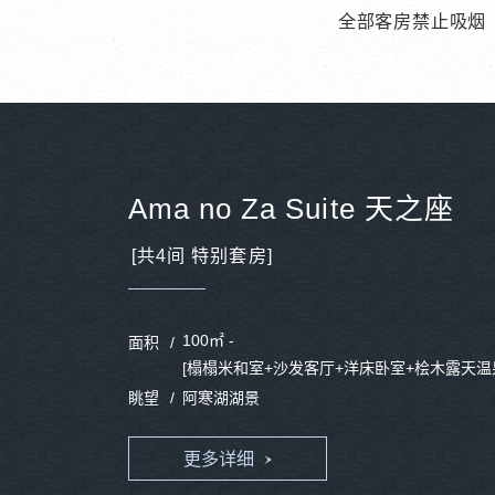
全部客房禁止吸烟
Ama no Za Suite 天之座
[共4间 特别套房]
100㎡ -
面积
[榻榻米和室+沙发客厅+洋床卧室+桧木露天温
眺望
阿寒湖湖景
更多详细