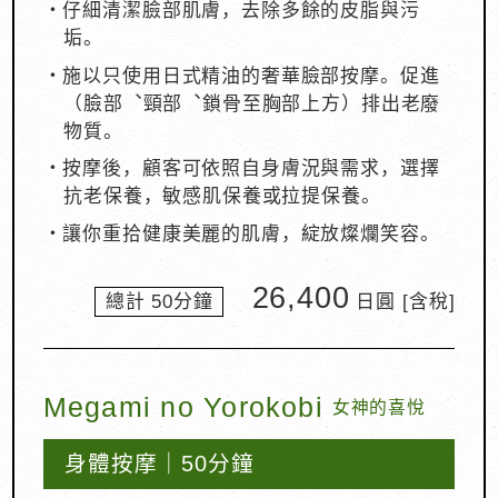
・仔細清潔臉部肌膚，去除多餘的皮脂與污
垢。
・施以只使用日式精油的奢華臉部按摩。促進
（臉部︑頸部︑鎖骨至胸部上方）排出老廢
物質。
・按摩後，顧客可依照自身膚況與需求，選擇
抗老保養，敏感肌保養或拉提保養。
・讓你重拾健康美麗的肌膚，綻放燦爛笑容。
26,400
總計 50分鐘
日圓 [含稅]
Megami no Yorokobi
女神的喜悅
身體按摩｜50分鐘