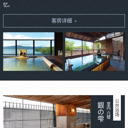
忆。
客房详细
公共浴场
銀の雫
室内 六楼