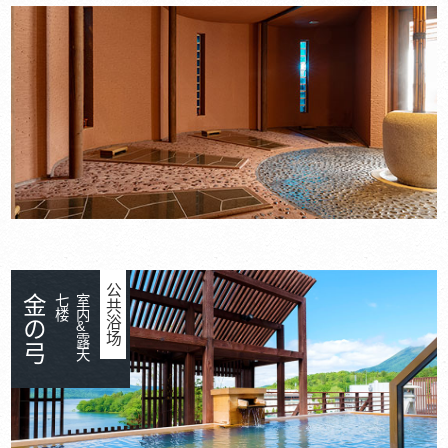
公共浴场
金の弓
七楼
室内
&
露天