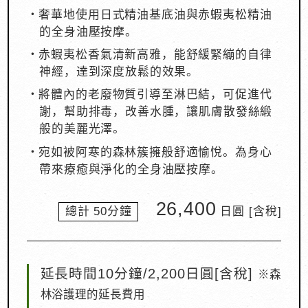
・奢華地使用日式精油基底油與赤蝦夷松精油
的全身油壓按摩。
・赤蝦夷松香氣清新高雅，能舒緩緊繃的自律
神經，達到深度放鬆的效果。
・將體內的老廢物質引導至淋巴結，可促進代
謝，幫助排毒，改善水腫，讓肌膚散發絲緞
般的美麗光澤。
・宛如被阿寒的森林簇擁般舒適愉悅。為身心
帶來療癒與淨化的全身油壓按摩。
26,400
總計 50分鐘
日圓 [含稅]
延長時間
10分鐘/2,200日圓
[含稅]
※森
林浴護理的延長費用