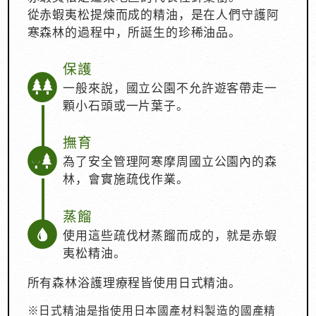
從赤蝦夷松提煉而成的精油，是在人們守護阿
寒森林的過程中，
所誕生的珍稀油品。
保護
一般來說，國立公園不允許遊客帶走一
顆小石頭或一片葉子。
撫育
為了安全管理阿寒摩周國立公園內的森
林，會實施疏伐作業。
蒸餾
使用這些疏伐材蒸餾而成的，就是赤蝦
夷松精油。
所有森林浴護理療程皆使用日式精油。
※日式精油是指使用日本國產材料製造的國產精