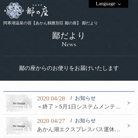
Language
阿寒湖温泉の宿【あかん鶴雅別荘 鄙の座】 鄙だより
鄙だより
News
鄙の座からのお便りをお届けいたします
2020 04/28
お知らせ
＜終了＞5月1日システムメンテナンスに伴うクレジットカード事前決済システム停止のお知らせ
2020 04/27
お知らせ
あかん湖エクスプレスバス運休延長のお知らせ