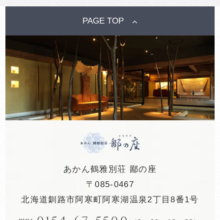
PAGE TOP
あかん鶴雅別荘 鄙の座
〒085-0467
北海道釧路市阿寒町阿寒湖温泉2丁目8番1号