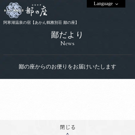
Language
阿寒湖温泉の宿【あかん鶴雅別荘 鄙の座】
鄙だより
News
鄙の座からのお便りをお届けいたします