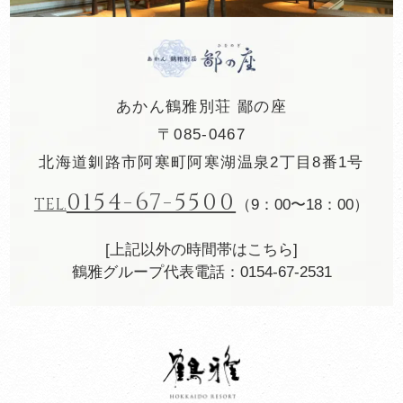
あかん鶴雅別荘 鄙の座
〒085-0467
北海道釧路市阿寒町阿寒湖温泉2丁目8番1号
0154-67-5500
TEL.
（9：00〜18：00）
[上記以外の時間帯はこちら]
鶴雅グループ代表電話：0154-67-2531