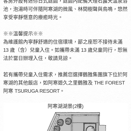
客房外設有迷你日式庭園，庭園內配備大理石露天溫泉浴
池，泡湯時可伴隨阿寒湖的微風、林間樹聲與鳥鳴，悠然
享受寧靜愜意的療癒時光。
※※溫馨提示※※
為維護館內寧靜舒適的住宿環境，鄙之座恕不接待未滿
13 歲（含）兒童入住。如攜帶未滿 13 歲兒童同行，恕無
法於當日辦理入住，敬請見諒。
若有攜帶兒童入住需求，推薦您選擇鶴雅集團旗下位於阿
寒湖的其他飯店，如阿寒遊久之里鶴雅及 THE FOREST
阿寒 TSURUGA RESORT。
阿寒湖湖景(2樓)