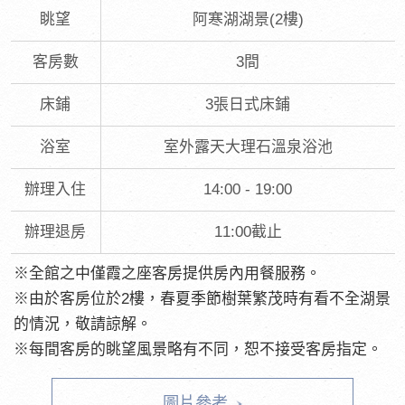
眺望
阿寒湖湖景(2樓)
客房數
3間
床鋪
3張日式床鋪
浴室
室外露天大理石溫泉浴池
辦理入住
14:00 - 19:00
辦理退房
11:00截止
※全館之中僅霞之座客房提供房內用餐服務。
※由於客房位於2樓，春夏季節樹葉繁茂時有看不全湖景
的情況，敬請諒解。
※每間客房的眺望風景略有不同，恕不接受客房指定。
圖片參考