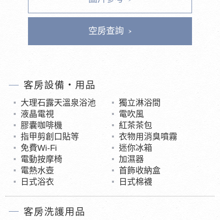
空房查詢
客房設備・用品
大理石露天溫泉浴池
獨立淋浴間
液晶電視
電吹風
膠囊咖啡機
紅茶茶包
指甲剪創口貼等
衣物用消臭噴霧
免費Wi-Fi
迷你冰箱
電動按摩椅
加濕器
電熱水壺
首飾收納盒
日式浴衣
日式棉襪
客房洗護用品