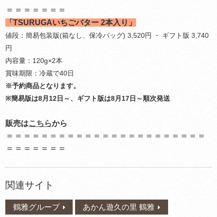
＝＝＝＝＝＝＝
「TSURUGAいちごバター 2本入り」
値段：簡易包装版(箱なし、保冷バッグ) 3,520円 ・ ギフト版 3,740
円
内容量：120g×2本
賞味期限：冷蔵で40日
※予約商品となります。
※簡易版は8月12日～、ギフト版は8月17日～順次発送
販売は
こちら
から
＝＝＝＝＝＝＝＝＝＝＝＝＝＝＝＝＝＝＝＝＝＝＝
＝＝＝＝＝＝＝
関連サイト
鶴雅グループ
あかん遊久の里 鶴雅