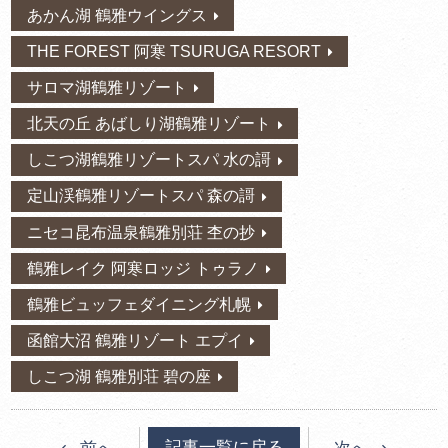
あかん湖 鶴雅ウイングス
THE FOREST 阿寒 TSURUGA RESORT
サロマ湖鶴雅リゾート
北天の丘 あばしり湖鶴雅リゾート
しこつ湖鶴雅リゾートスパ 水の謌
定山渓鶴雅リゾートスパ 森の謌
ニセコ昆布温泉鶴雅別荘 杢の抄
鶴雅レイク 阿寒ロッジ トゥラノ
鶴雅ビュッフェダイニング札幌
函館大沼 鶴雅リゾート エプイ
しこつ湖 鶴雅別荘 碧の座
記事一覧に戻る