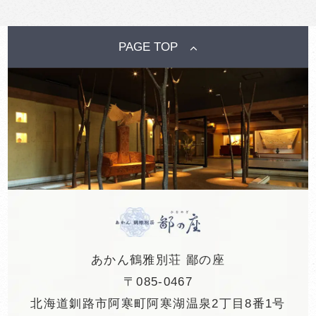
PAGE TOP
あかん鶴雅別荘 鄙の座
〒085-0467
北海道釧路市阿寒町阿寒湖温泉2丁目8番1号