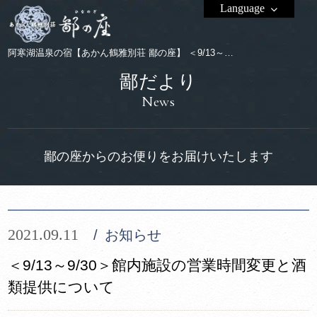
Language
阿寒湖温泉の宿【あかん鶴雅別荘 鄙の座】 ＜9/13～9/30＞館内施設の営業時間変更と酒類提供について
鄙だより
News
鄙の座からのお便りをお届けいたします
2021.09.11
お知らせ
＜9/13～9/30＞館内施設の営業時間変更と酒
類提供について