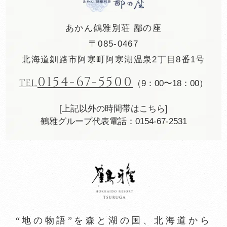
あかん鶴雅別荘 鄙の座
〒085-0467
北海道釧路市阿寒町阿寒湖温泉2丁目8番1号
0154-67-5500
TEL.
（9：00〜18：00）
[上記以外の時間帯はこちら]
鶴雅グループ代表電話：0154-67-2531
“地の物語”を森と湖の国、北海道から