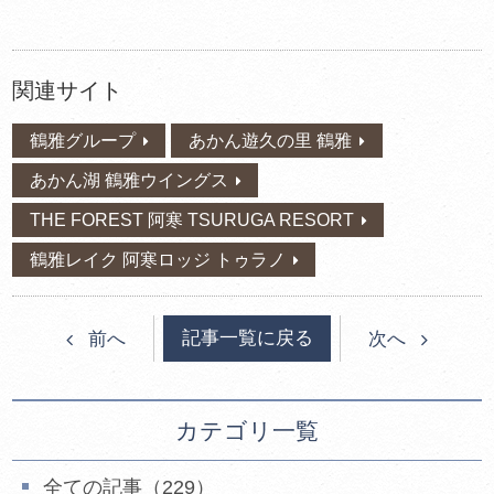
関連サイト
鶴雅グループ
あかん遊久の里 鶴雅
あかん湖 鶴雅ウイングス
THE FOREST 阿寒 TSURUGA RESORT
鶴雅レイク 阿寒ロッジ トゥラノ
記事一覧に戻る
前へ
次へ
カテゴリ一覧
全ての記事（229）