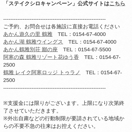
「ステイクシロキャンペーン」公式サイトは
こちら
----------------------------------------------------------
ご予約、お問合せは各施設に直接お電話ください
あかん遊久の里 鶴雅
TEL：0154-67-4000
あかん湖 鶴雅ウイングス
TEL：0154-67-4000
あかん鶴雅別荘 鄙の座
TEL：0154-67-5500
阿寒の森 鶴雅リゾート花ゆう香
TEL：0154-67-
2500
鶴雅 レイク阿寒ロッジ トゥラノ
TEL：0154-67-
2500
----------------------------------------------------------
※支援金には限りがございます。上限になり次第終
了させていただきます。
※外出自粛などの行動制限が要請されている地域か
らの不要不急の往来はお控えください。