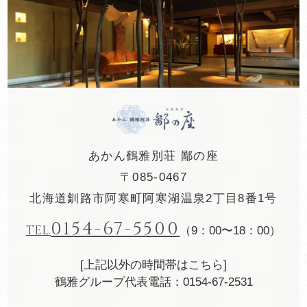
あかん鶴雅別荘 鄙の座
〒085-0467
北海道釧路市阿寒町阿寒湖温泉2丁目8番1号
0154-67-5500
TEL.
（9：00〜18：00）
[上記以外の時間帯はこちら]
鶴雅グループ代表電話：0154-67-2531