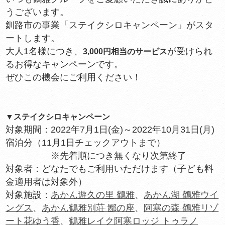
うございます。
釧路市の事業「ステイクシロキャンペーン」がスタ
ートします。
大人1名様につき、
が受けられ
3,000円相当のサービス
るお得なキャンペーンです。
ぜひこの機会にご利用ください！
▼ステイクシロキャンペーン
対象期間：2022年7月1日(金)～2022年10月31日(月)
宿泊分（11月1日チェックアウトまで）
※先着順につき無くなり次第終了
対象者：どなたでもご利用いただけます（子ども料
金適用者は対象外）
対象施設：
あかん遊久の里 鶴雅
、
あかん湖 鶴雅ウイ
ングス
、
あかん鶴雅別荘 鄙の座
、
阿寒の森 鶴雅リゾ
ート花ゆう香
、
鶴雅レイク阿寒ロッジ トゥラノ