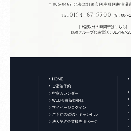
〒085-0467
北海道釧路市阿寒町阿寒湖温泉
0154-67-5500
TEL.
（9：00〜1
[上記以外の時間帯はこちら]
鶴雅グループ代表電話：0154-67-25
HOME
ご宿泊予約
空室カレンダー
WEB会員新規登録
マイページログイン
ご予約の確認・キャンセル
法人契約企業様専用ページ