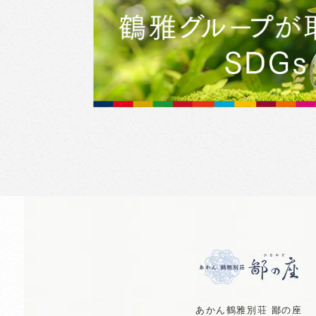
あかん鶴雅別荘 鄙の座