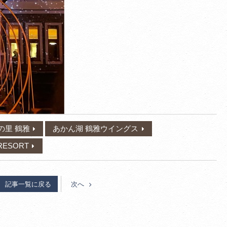
の里 鶴雅
あかん湖 鶴雅ウイングス
RESORT
記事一覧に戻る
次へ