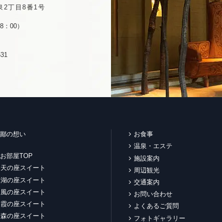
2丁目8番1号
8：00）
31
鄙の想い
お食事
温泉・エステ
お部屋TOP
施設案内
天の座スイート
周辺観光
湖の座スイート
交通案内
風の座スイート
お問い合わせ
霞の座スイート
よくあるご質問
森の座スイート
フォトギャラリー