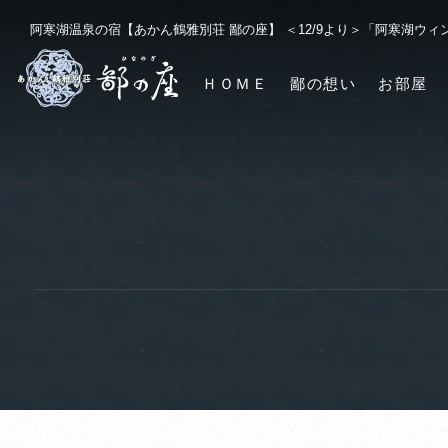
阿寒湖温泉の宿【あかん鶴雅別荘 鄙の座】 ＜12/9より＞「阿寒湖ウ
ＨＯＭＥ
鄙の想い
お部屋