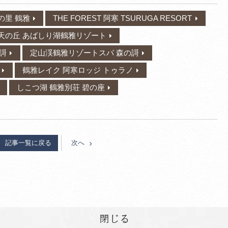
の里 鶴雅
THE FOREST 阿寒 TSURUGA RESORT
天の丘 あばしり湖鶴雅リゾート
謌
定山渓鶴雅リゾートスパ 森の謌
鶴雅レイク 阿寒ロッジ トゥラノ
しこつ湖 鶴雅別荘 碧の座
記事一覧に戻る
次へ