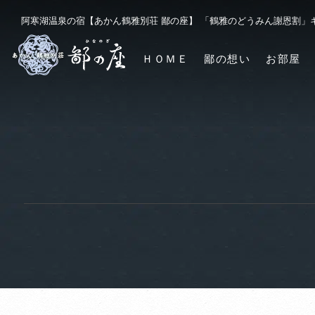
阿寒湖温泉の宿【あかん鶴雅別荘 鄙の座】 「鶴雅のどうみん謝恩割」
ＨＯＭＥ
鄙の想い
お部屋