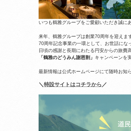
いつも鶴雅グループをご愛顧いただき誠に
来年、鶴雅グループは創業70周年を迎えま
70周年記念事業の一環として、お世話にな
日頃の感謝と長期にわたる円安からの旅費
「鶴雅のどうみん謝恩割」
キャンペーンを
最新情報は公式ホームページにて随時お知
＼
特設サイトはコチラから
／