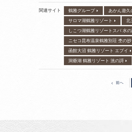
関連サイト
鶴雅グループ
あかん遊久
サロマ湖鶴雅リゾート
北
しこつ湖鶴雅リゾートスパ 水の
ニセコ昆布温泉鶴雅別荘 杢の抄
函館大沼 鶴雅リゾート エプイ
洞爺湖 鶴雅リゾート 洸の謌
前へ