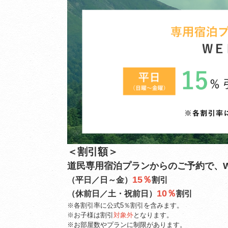
＜割引額＞
道民専用宿泊プランからのご予約で、W
15％
（平日／日～金）
割引
10％
（休前日／土・祝前日）
割引
※各割引率に公式5％割引を含みます。
※お子様は割引
対象外
となります。
※お部屋数やプランに制限があります。