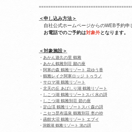
=======================================
＜申し込み方法＞
自社公式ホームページからのWEB予約申
お電話でのご予約は
対象外
となります。
＜対象施設＞
・
あかん遊久の里 鶴雅
・
あかん鶴雅別荘 鄙の座
・
阿寒の森 鶴雅リゾート 花ゆう香
・
鶴雅レイク阿寒ロッジ トゥラノ
・
サロマ湖 鶴雅リゾート
・
北天の丘 あばしり湖 鶴雅リゾート
・
しこつ湖 鶴雅リゾートスパ 水の謌
・
しこつ湖 鶴雅別荘 碧の座
・
定山渓 鶴雅リゾートスパ 森の謌
・
ニセコ昆布温泉 鶴雅別荘 杢の抄
・
函館大沼 鶴雅リゾート エプイ
・
洞爺湖 鶴雅リゾート 洸の謌