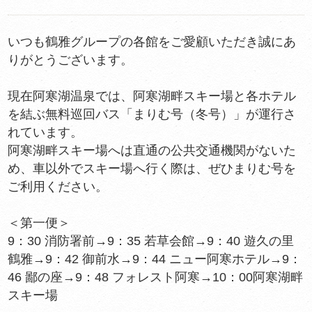
いつも鶴雅グループの各館をご愛顧いただき誠にあ
りがとうございます。
現在阿寒湖温泉では、阿寒湖畔スキー場と各ホテル
を結ぶ無料巡回バス「まりむ号（冬号）」が運行さ
れています。
阿寒湖畔スキー場へは直通の公共交通機関がないた
め、車以外でスキー場へ行く際は、ぜひまりむ号を
ご利用ください。
＜第一便＞
9：30 消防署前→9：35 若草会館→9：40 遊久の里
鶴雅→9：42 御前水→9：44 ニュー阿寒ホテル→9：
46 鄙の座→9：48 フォレスト阿寒→10：00阿寒湖畔
スキー場