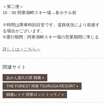
＜第二便＞
15：00 阿寒湖畔スキー場→各ホテル前
※時間は降車時刻目安です。道路状況により前後す
る場合がございます。
※運行期間：阿寒湖畔スキー場の営業期間に準じる
詳しくは＜こちら＞
関連サイト
あかん遊久の里 鶴雅
THE FOREST 阿寒 TSURUGA RESORT
鶴雅レイク 阿寒ロッジ トゥラノ