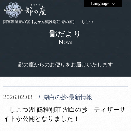
Language
阿寒湖温泉の宿【あかん鶴雅別荘 鄙の座】 「しこつ湖 鶴雅別荘 湖白の抄」ティザーサイトが公開となりました！
鄙だより
News
鄙の座からのお便りをお届けいたします
2026.02.03
湖白の抄‐最新情報
「しこつ湖 鶴雅別荘 湖白の抄」ティザーサ
イトが公開となりました！