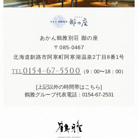
あかん鶴雅別荘 鄙の座
〒085-0467
北海道釧路市阿寒町阿寒湖温泉2丁目8番1号
0154-67-5500
TEL.
（9：00〜18：00）
[上記以外の時間帯はこちら]
鶴雅グループ代表電話：0154-67-2531