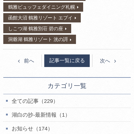
鶴雅ビュッフェダイニング札幌
函館大沼 鶴雅リゾート エプイ
しこつ湖 鶴雅別荘 碧の座
洞爺湖 鶴雅リゾート 洸の謌
記事一覧に戻る
前へ
次へ
カテゴリ一覧
全ての記事（229）
湖白の抄‐最新情報（1）
お知らせ（174）