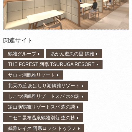
関連サイト
鶴雅グループ
あかん遊久の里 鶴雅
THE FOREST 阿寒 TSURUGA RESORT
サロマ湖鶴雅リゾート
北天の丘 あばしり湖鶴雅リゾート
しこつ湖鶴雅リゾートスパ 水の謌
定山渓鶴雅リゾートスパ 森の謌
ニセコ昆布温泉鶴雅別荘 杢の抄
鶴雅レイク 阿寒ロッジ トゥラノ