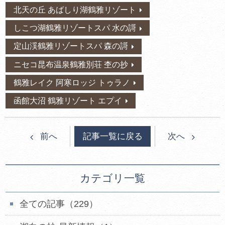
北天の丘 あばしり湖鶴雅リゾート
しこつ湖鶴雅リゾートスパ 水の謌
定山渓鶴雅リゾートスパ 森の謌
ニセコ昆布温泉鶴雅別荘 杢の抄
鶴雅レイク 阿寒ロッジ トゥラノ
函館大沼 鶴雅リゾート エプイ
記事一覧に戻る
前へ
次へ
カテゴリ一覧
全ての記事（229）