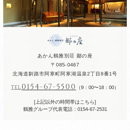
あかん鶴雅別荘 鄙の座
〒085-0467
北海道釧路市阿寒町阿寒湖温泉2丁目8番1号
0154-67-5500
TEL.
（9：00〜18：00）
[上記以外の時間帯はこちら]
鶴雅グループ代表電話：0154-67-2531