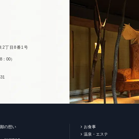
2丁目8番1号
8：00）
31
鄙の想い
お食事
温泉・エステ