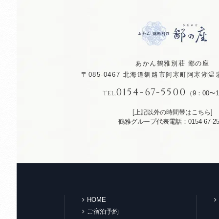
あかん鶴雅別荘 鄙の座
〒085-0467
北海道釧路市阿寒町阿寒湖温泉
0154-67-5500
TEL.
（9：00〜1
[上記以外の時間帯はこちら]
鶴雅グループ代表電話：0154-67-25
HOME
ご宿泊予約