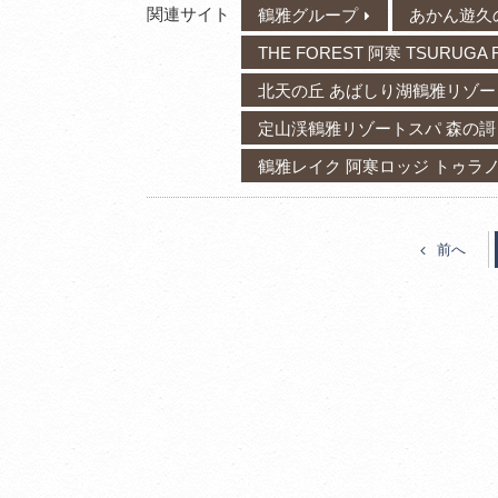
関連サイト
鶴雅グループ
あかん遊久
THE FOREST 阿寒 TSURUGA 
北天の丘 あばしり湖鶴雅リゾー
定山渓鶴雅リゾートスパ 森の謌
鶴雅レイク 阿寒ロッジ トゥラ
前へ