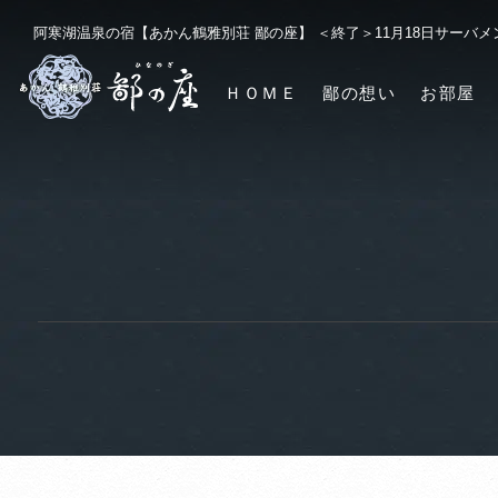
阿寒湖温泉の宿【あかん鶴雅別荘 鄙の座】 ＜終了＞11月18日サーバ
ＨＯＭＥ
鄙の想い
お部屋