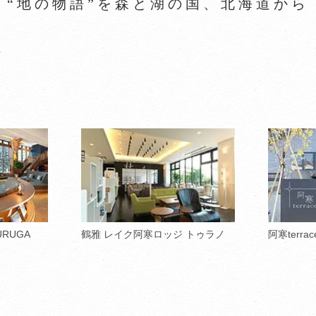
“地の物語”を森と湖の国、北海道から
ト
URUGA
鶴雅 レイク阿寒ロッジ トゥラノ
阿寒terrac