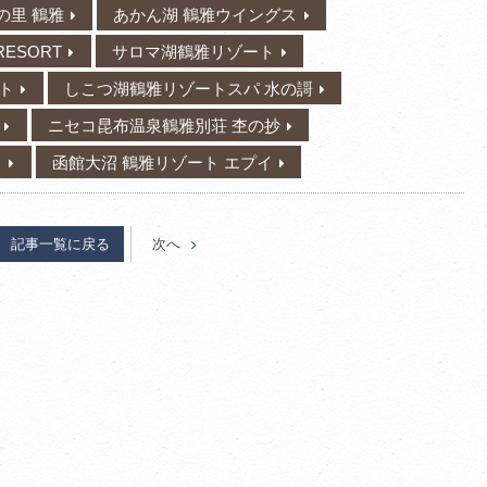
の里 鶴雅
あかん湖 鶴雅ウイングス
RESORT
サロマ湖鶴雅リゾート
ト
しこつ湖鶴雅リゾートスパ 水の謌
ニセコ昆布温泉鶴雅別荘 杢の抄
ノ
函館大沼 鶴雅リゾート エプイ
記事一覧に戻る
次へ