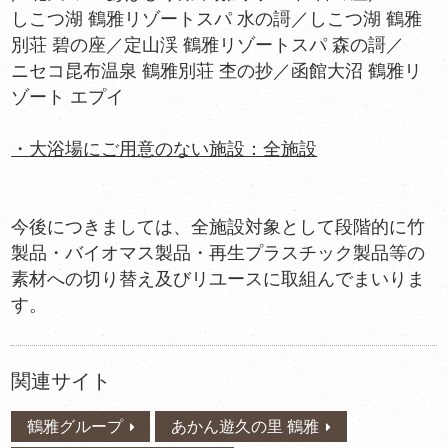
しこつ湖 鶴雅リゾートスパ 水の謌／しこつ湖 鶴雅
別荘 碧の座／定山渓 鶴雅リゾートスパ 森の謌／
ニセコ昆布温泉 鶴雅別荘 杢の抄／函館大沼 鶴雅リ
ゾート エプイ
・大浴場にご用意のない施設：全施設
今後につきましては、全施設対象として段階的に竹
製品・バイオマス製品・再生プラスチック製品等の
素材への切り替え及びリユースに取組んでまいりま
す。
関連サイト
鶴雅グループ
あかん遊久の里 鶴雅