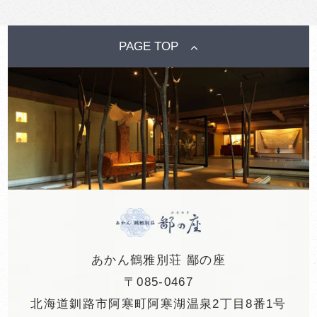
PAGE TOP
あかん鶴雅別荘 鄙の座
〒085-0467
北海道釧路市阿寒町阿寒湖温泉2丁目8番1号