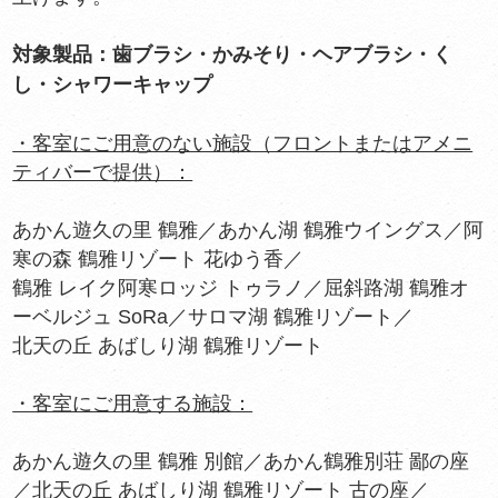
対象製品：歯ブラシ・かみそり・ヘアブラシ・く
し・シャワーキャップ
・客室にご用意のない施設（フロントまたはアメニ
ティバーで提供）：
あかん遊久の里 鶴雅／あかん湖 鶴雅ウイングス／阿
寒の森 鶴雅リゾート 花ゆう香／
鶴雅 レイク阿寒ロッジ トゥラノ／屈斜路湖 鶴雅オ
ーベルジュ SoRa／サロマ湖 鶴雅リゾート／
北天の丘 あばしり湖 鶴雅リゾート
・客室にご用意する施設：
あかん遊久の里 鶴雅 別館／あかん鶴雅別荘 鄙の座
／北天の丘 あばしり湖 鶴雅リゾート 古の座／