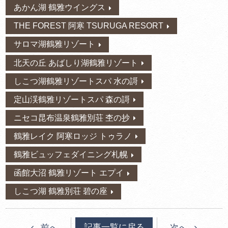
あかん湖 鶴雅ウイングス
THE FOREST 阿寒 TSURUGA RESORT
サロマ湖鶴雅リゾート
北天の丘 あばしり湖鶴雅リゾート
しこつ湖鶴雅リゾートスパ 水の謌
定山渓鶴雅リゾートスパ 森の謌
ニセコ昆布温泉鶴雅別荘 杢の抄
鶴雅レイク 阿寒ロッジ トゥラノ
鶴雅ビュッフェダイニング札幌
函館大沼 鶴雅リゾート エプイ
しこつ湖 鶴雅別荘 碧の座
記事一覧に戻る
前へ
次へ