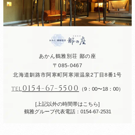
あかん鶴雅別荘 鄙の座
〒085-0467
北海道釧路市阿寒町阿寒湖温泉2丁目8番1号
0154-67-5500
TEL.
（9：00〜18：00）
[上記以外の時間帯はこちら]
鶴雅グループ代表電話：0154-67-2531