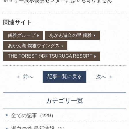
※マリモ展示観察センターには立ち寄りません
関連サイト
鶴雅グループ
あかん遊久の里 鶴雅
あかん湖 鶴雅ウイングス
THE FOREST 阿寒 TSURUGA RESORT
記事一覧に戻る
前へ
次へ
カテゴリ一覧
全ての記事（229）
湖白の抄‐最新情報（1）